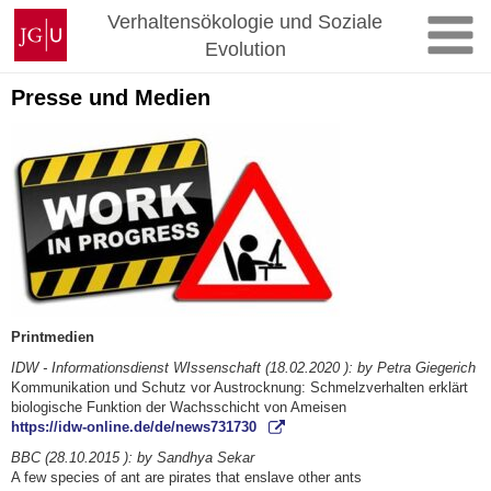
Zum
Johannes
Verhaltensökologie und Soziale
Inhalt
Gutenberg-
Evolution
springen
Universität
Mainz
Presse und Medien
Printmedien
IDW - Informationsdienst WIssenschaft (18.02.2020 ): by Petra Giegerich
Kommunikation und Schutz vor Austrocknung: Schmelzverhalten erklärt
biologische Funktion der Wachsschicht von Ameisen
https://idw-online.de/de/news731730
BBC (28.10.2015 ): by Sandhya Sekar
A few species of ant are pirates that enslave other ants