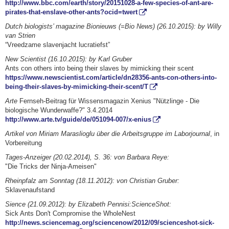
http://www.bbc.com/earth/story/20151028-a-few-species-of-ant-are-
pirates-that-enslave-other-ants?ocid=twert
Dutch biologists’ magazine Bionieuws (=Bio News) (26.10.2015): by Willy
van Strien
“Vreedzame slavenjacht lucratiefst”
New Scientist (16.10.2015): by Karl Gruber
Ants con others into being their slaves by mimicking their scent
https://www.newscientist.com/article/dn28356-ants-con-others-into-
being-their-slaves-by-mimicking-their-scent/T
Arte
Fernseh-Beitrag für Wissensmagazin Xenius "Nützlinge - Die
biologische Wunderwaffe?" 3.4.2014
http://www.arte.tv/guide/de/051094-007/x-enius
Artikel von Miriam Maraslioglu über die Arbeitsgruppe im Laborjournal
, in
Vorbereitung
Tages-Anzeiger (20.02.2014), S. 36: von Barbara Reye:
"Die Tricks der Ninja-Ameisen"
Rheinpfalz am Sonntag (18.11.2012): von Christian Gruber:
Sklavenaufstand
Sience (21.09.2012): by Elizabeth Pennisi:ScienceShot:
Sick Ants Don't Compromise the WholeNest
http://news.sciencemag.org/sciencenow/2012/09/scienceshot-sick-