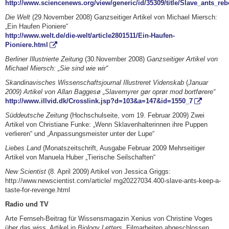
http://www.sciencenews.org/view/generic/id/35309/title/Slave_ants_reb
Die Welt
(29.November 2008) Ganzseitiger Artikel von Michael Miersch:
„Ein Haufen Pioniere“
http://www.welt.de/die-welt/article2801511/Ein-Haufen-
Pioniere.html
Berliner Illustrierte Zeitung
(30.November 2008)
Ganzseitiger Artikel von
Michael Miersch: „Sie sind wie wir“
Skandinavisches Wissenschaftsjournal Illustreret Videnskab
(
Januar
2009) Artikel von Allan Baggesø „Slavemyrer gør oprør mod bortførere“
http://www.illvid.dk/Crosslink.jsp?d=103&a=147&id=1550_7
Süddeutsche Zeitung
(Hochschulseite, vom 19. Februar 2009) Zwei
Artikel von Christiane Funke: „Wenn Sklavenhalterinnen ihre Puppen
verlieren“ und „Anpassungsmeister unter der Lupe“
Liebes Land
(Monatszeitschrift, Ausgabe Februar 2009 Mehrseitiger
Artikel von Manuela Huber „Tierische Seilschaften“
New Scientist
(8. April 2009) Artikel von Jessica Griggs:
http://www.newscientist.com/article/ mg20227034.400-slave-ants-keep-a-
taste-for-revenge.html
Radio und TV
Arte Fernseh-Beitrag für Wissensmagazin Xenius von Christine Voges
über das wiss. Artikel in
Biology Letters
. Filmarbeiten abgeschlossen,