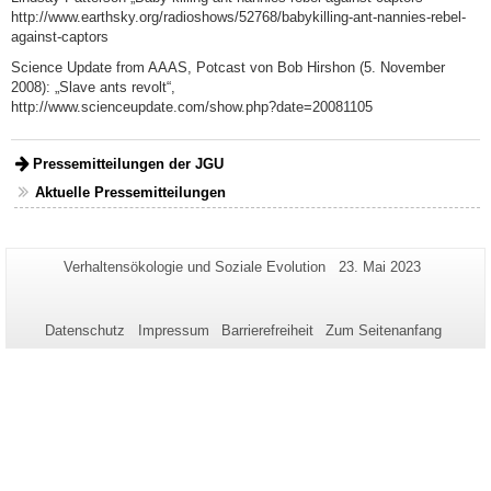
http://www.earthsky.org/radioshows/52768/babykilling-ant-nannies-rebel-
against-captors
Science Update from AAAS, Potcast von Bob Hirshon (5. November
2008): „Slave ants revolt“,
http://www.scienceupdate.com/show.php?date=20081105
Pressemitteilungen der JGU
Aktuelle Pressemitteilungen
Zusätzliche
Seiten-
Letzte
Verhaltensökologie und Soziale Evolution
23. Mai 2023
Name:
Aktualisierung:
Informationen
zu
Datenschutz
Impressum
Barrierefreiheit
Zum Seitenanfang
dieser
Seite