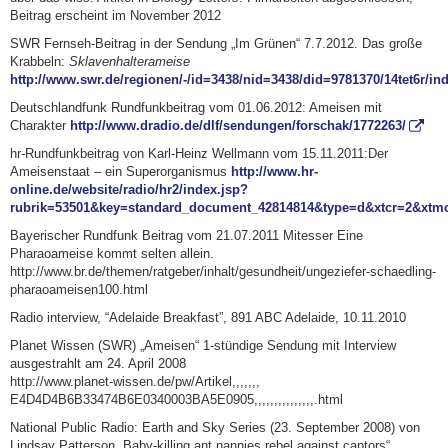
Beitrag erscheint im November 2012
SWR Fernseh-Beitrag in der Sendung „Im Grünen“ 7.7.2012. Das große
Krabbeln:
Sklavenhalterameise
http://www.swr.de/regionen/-/id=3438/nid=3438/did=9781370/14tet6r/in
Deutschlandfunk Rundfunkbeitrag vom 01.06.2012: Ameisen mit
Charakter
http://www.dradio.de/dlf/sendungen/forschak/1772263/
hr-Rundfunkbeitrag von Karl-Heinz Wellmann vom 15.11.2011:Der
Ameisenstaat – ein Superorganismus
http://www.hr-
online.de/website/radio/hr2/index.jsp?
rubrik=53501&key=standard_document_42814814&type=d&xtcr=2&xtm
Bayerischer Rundfunk Beitrag vom 21.07.2011 Mitesser Eine
Pharaoameise kommt selten allein.
http://www.br.de/themen/ratgeber/inhalt/gesundheit/ungeziefer-schaedling-
pharaoameisen100.html
Radio interview, “Adelaide Breakfast”, 891 ABC Adelaide, 10.11.2010
Planet Wissen (SWR) „Ameisen“ 1-stündige Sendung mit Interview
ausgestrahlt am 24. April 2008
http://www.planet-wissen.de/pw/Artikel,,,,,,,
E4D4D4B6B33474B6E0340003BA5E0905,,,,,,,,,,,,,,,.html
National Public Radio: Earth and Sky Series (23. September 2008) von
Lindsay Patterson „Baby-killing ant nannies rebel against captors“