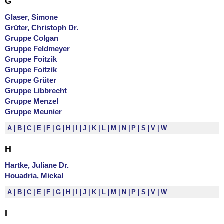
G
Glaser, Simone
Grüter, Christoph Dr.
Gruppe Colgan
Gruppe Feldmeyer
Gruppe Foitzik
Gruppe Foitzik
Gruppe Grüter
Gruppe Libbrecht
Gruppe Menzel
Gruppe Meunier
A
B
C
E
F
G
H
I
J
K
L
M
N
P
S
V
W
H
Hartke, Juliane Dr.
Houadria, Mickal
A
B
C
E
F
G
H
I
J
K
L
M
N
P
S
V
W
I