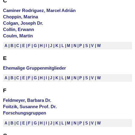
C
Caminer Rodriguez, Marcel Adrián
Choppin, Marina
Colgan, Joseph Dr.
Collin, Erwann
Coulm, Martin
A
B
C
E
F
G
H
I
J
K
L
M
N
P
S
V
W
E
Ehemalige Gruppenmitglieder
A
B
C
E
F
G
H
I
J
K
L
M
N
P
S
V
W
F
Feldmeyer, Barbara Dr.
Foitzik, Susanne Prof. Dr.
Forschungsgruppen
A
B
C
E
F
G
H
I
J
K
L
M
N
P
S
V
W