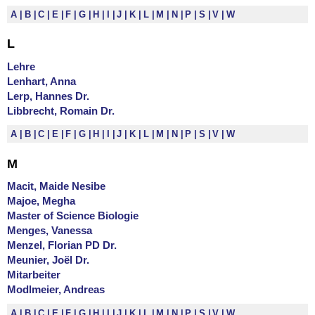
A
B
C
E
F
G
H
I
J
K
L
M
N
P
S
V
W
L
Lehre
Lenhart, Anna
Lerp, Hannes Dr.
Libbrecht, Romain Dr.
A
B
C
E
F
G
H
I
J
K
L
M
N
P
S
V
W
M
Macit, Maide Nesibe
Majoe, Megha
Master of Science Biologie
Menges, Vanessa
Menzel, Florian PD Dr.
Meunier, Joël Dr.
Mitarbeiter
Modlmeier, Andreas
A
B
C
E
F
G
H
I
J
K
L
M
N
P
S
V
W