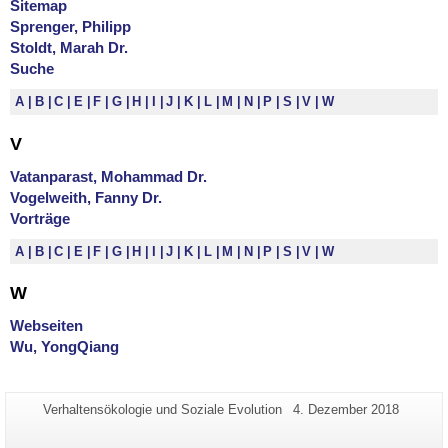
Sitemap
Sprenger, Philipp
Stoldt, Marah Dr.
Suche
A
B
C
E
F
G
H
I
J
K
L
M
N
P
S
V
W
V
Vatanparast, Mohammad Dr.
Vogelweith, Fanny Dr.
Vorträge
A
B
C
E
F
G
H
I
J
K
L
M
N
P
S
V
W
W
Webseiten
Wu, YongQiang
Zusätzliche
Seiten-
Letzte
Verhaltensökologie und Soziale Evolution
4. Dezember 2018
Name:
Aktualisierung:
Informationen