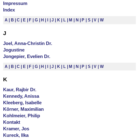
Impressum
Index
A
B
C
E
F
G
H
I
J
K
L
M
N
P
S
V
W
J
Joel, Anna-Christin Dr.
Jogustine
Jongepier, Evelien Dr.
A
B
C
E
F
G
H
I
J
K
L
M
N
P
S
V
W
K
Kaur, Rajbir Dr.
Kennedy, Anissa
Kleeberg, Isabelle
Körner, Maximilian
Kohlmeier, Philip
Kontakt
Kramer, Jos
Kureck, Ilka