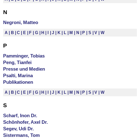
N
Negroni, Matteo
A
B
C
E
F
G
H
I
J
K
L
M
N
P
S
V
W
P
Pamminger, Tobias
Peng, Tianfei
Presse und Medien
Psalti, Marina
Publikationen
A
B
C
E
F
G
H
I
J
K
L
M
N
P
S
V
W
S
Scharf, Inon Dr.
Schönhofer, Axel Dr.
Segev, Udi Dr.
Sistermans, Tom