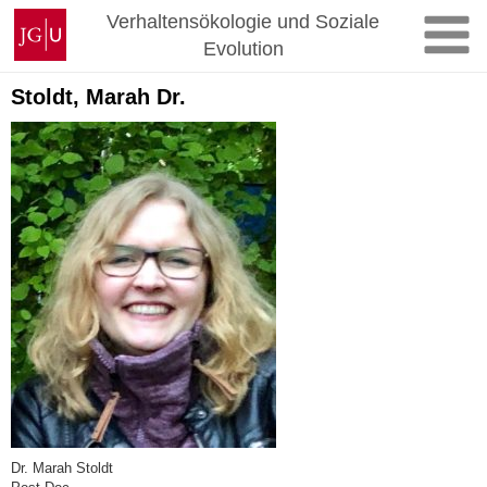
Zum
Johannes
Verhaltensökologie und Soziale
Inhalt
Gutenberg-
Evolution
springen
Universität
Mainz
Stoldt, Marah Dr.
Dr. Marah Stoldt