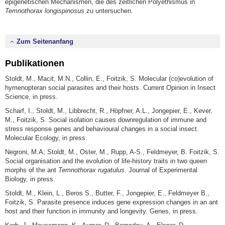
epigenetischen Mechanismen, die des zeitlichen Polyethismus in
Temnothorax longispinosus
zu untersuchen.
Zum Seitenanfang
Publikationen
Stoldt, M., Macit, M.N., Collin, E., Foitzik, S. Molecular (co)evolution of
hymenopteran social parasites and their hosts. Current Opinion in Insect
Science, in press.
Scharf, I., Stoldt, M., Libbrecht, R., Höpfner, A.L., Jongepier, E., Kever,
M., Foitzik, S. Social isolation causes downregulation of immune and
stress response genes and behavioural changes in a social insect.
Molecular Ecology, in press.
Negroni, M.A; Stoldt, M., Oster, M., Rupp, A-S., Feldmeyer, B. Foitzik, S.
Social organisation and the evolution of life-history traits in two queen
morphs of the ant
Temnothorax rugatulus
. Journal of Experimental
Biology, in press.
Stoldt, M., Klein, L., Beros S., Butter, F., Jongepier, E., Feldmeyer B.,
Foitzik, S. Parasite presence induces gene expression changes in an ant
host and their function in immunity and longevity. Genes, in press.