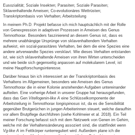
Eusozialität; Soziale Insekten; Parasiten; Soziale Parasiten;
Sklavenhaltende Ameisen; Co-evolutionäres Wettrüsten;
Transkriptombasis von Verhalten; Arbeitsteilung
In meinem Ph.D. Projekt befasse ich mich hauptsächlich mit der Rolle
von Genexpression in adaptiven Prozessen in Ameisen des Genus
Temnothorax
. Besonders faszinierend an diesem Genus ist, dass es
mehrere unabhängige Ursprünge von sklavenhaltendem Verhalten
aufweist, ein sozial-parasitäres Verhalten, bei dem die eine Spezies eine
andere artverwandte Spezies versklavt. Wie dieses Verhalten entstanden
ist, wie sich sklavenhaltende Ameisen von ihren Wirten unterscheiden
und wie beide sich gegenseitig anpassen auf molekularem Level, ist
meine Hauptforschungsinteresse.
Darüber hinaus bin ich interessiert an der Transkriptombasis des
Verhaltens im Allgemeinen, besonders wie Ameisen des Genus
Temnothorax
die in einer Kolonie anstehenden Aufgaben untereinander
aufteilen. Eine vorherige Arbeit in unserer Gruppe hat herausgefunden,
dass das Gen
Vitellogenin-like A
eine Schlüsselkomponente der
Arbeitsteilung in
Temnothorax longispinosus
ist, da es die Sensibilität
gegenüber Brutgerüchen in jungen Arbeiterinnen steuert, welche daraufhin
vor allem Brutpflege durchführen (siehe Kohlmeier et al. 2018). Ein Teil
meiner Forschung befasst sich mit dem Netzwerk von Genen im Gehirn,
welche mit der Verhaltensänderung assoziert sind, die stattfindet wenn
Vg-like A
im Fettkörper runterreguliert wird. Außerdem plane ich die