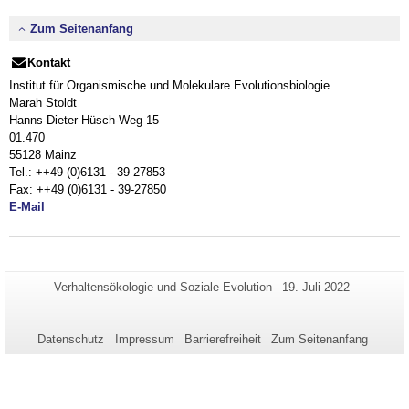
Zum Seitenanfang
Kontakt
Institut für Organismische und Molekulare Evolutionsbiologie
Marah Stoldt
Hanns-Dieter-Hüsch-Weg 15
01.470
​55128 Mainz
Tel.: ++49 (0)6131 - 39 27853
Fax: ++49 (0)6131 - 39-27850
E-Mail
Zusätzliche
Seiten-
Letzte
Verhaltensökologie und Soziale Evolution
19. Juli 2022
Name:
Aktualisierung:
Informationen
zu
Datenschutz
Impressum
Barrierefreiheit
Zum Seitenanfang
dieser
Seite