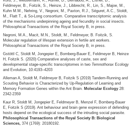
Korb, J., Meusemann, K., Aumer, D., Bernadou, A., Elsner, D.,
Feldmeyer, B., Foitzik, S., Heinze, J., Libbrecht, R., Lin, S., Majoe, M.,
Kuhn M.M., Nehring, V., Negroni, M., Paxton, R.J., Séguret, A.C., Stoldt,
M., Flatt T., & So-Long consortium. Comparative transcriptomic analysis
of the mechanisms underpinning ageing and fecundity in social insects.
Philosophical Transactions of the Royal Society B, in press.
Negroni, M.A., Macit, M.N., Stoldt, M., Feldmeyer, B. Foitzik, S.
Molecular regulation of lifespan extension in fertile ant workers.
Philosophical Transactions of the Royal Society B, in press.
Gstöttl C, Stoldt M, Jongepier E, Bornberg-Bauer E, Feldmeyer B, Heinze
H, Foitzik S. (2020) Comparative analyses of caste, sex and
developmental stage-specific transcriptomes in two
Temnothorax
Ecology
and Evolution, 10:4193–4203
Alleman A, Stoldt M, Feldmeyer B, Foitzik S (2019) Tandem-Running and
Scouting Behavior is Characterized by Up-Regulation of Learning and
Memory Formation Genes within the Ant Brain.
Molecular Ecology
28:
2342-2359
Kaur R, Stoldt M, Jongepier E, Feldmeyer B, Menzel F, Bornberg-Bauer
E, Foitzik S (2019). Ant behaviour and brain gene expression of defending
hosts depend on the ecological success of the intruding social parasite.
Philosophical Transactions of the Royal Society B: Biological
Sciences,
374 (1769): 20180192.